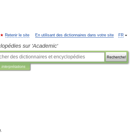
Retenir le site
En utilisant des dictionnaires dans votre site
FR
clopédies sur 'Academic'
Recherche!
interprétations
s
.