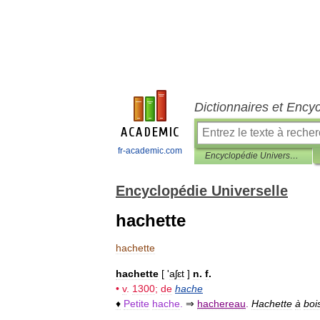
Dictionnaires et Ency
fr-academic.com
Encyclopédie Universelle
Encyclopédie Universelle
hachette
hachette
hachette
[ '
aʃɛt
]
n
.
f
.
•
v
.
1300
;
de
hache
♦
Petite
hache
.
⇒
hachereau
.
Hachette
à
boi