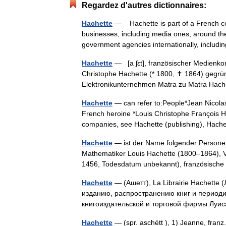
Regardez d'autres dictionnaires:
Hachette
— Hachette is part of a French c
businesses, including media ones, around the 
government agencies internationally, incl
Hachette
— [a ʃɛt], französischer Medienko
Christophe Hachette (* 1800, ✝ 1864) gegrün
Elektronikunternehmen Matra zu Matra Hac
Hachette
— can refer to:People*Jean Nicola
French heroine *Louis Christophe François Ha
companies, see Hachette (publishing), Ha
Hachette
— ist der Name folgender Personen
Mathematiker Louis Hachette (1800–1864), V
1456, Todesdatum unbekannt), französisc
Hachette
— (Ашетт), La Librairie Hachett
изданию, распространению книг и периодич
книгоиздательской и торговой фирмы Луи
Hachette
— (spr. aschétt ), 1) Jeanne, fran