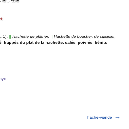
;
suff
.
-
ette
.
he
.
t
.
1
).
||
Hachette
de
plâtrier
.
||
Hachette
de
boucher
,
de
cuisinier
.
é
,
frappés
du
plat
de
la
hachette
,
salés
,
poivrés
,
bénits
byx
.
hache-viande