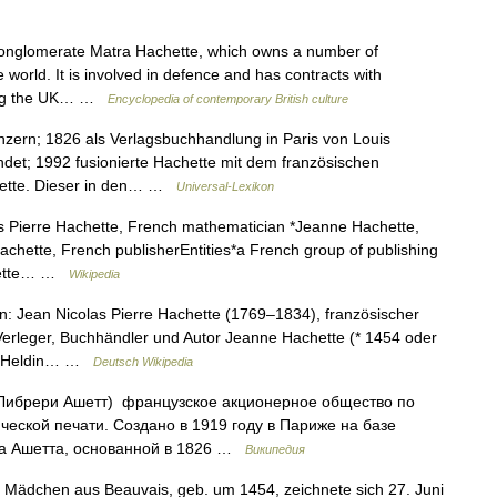
onglomerate Matra Hachette, which owns a number of
world. It is involved in defence and has contracts with
uding the UK… …
Encyclopedia of contemporary British culture
nzern; 1826 als Verlagsbuchhandlung in Paris von Louis
det; 1992 fusionierte Hachette mit dem französischen
hette. Dieser in den… …
Universal-Lexikon
s Pierre Hachette, French mathematician *Jeanne Hachette,
chette, French publisherEntities*a French group of publishing
chette… …
Wikipedia
: Jean Nicolas Pierre Hachette (1769–1834), französischer
erleger, Buchhändler und Autor Jeanne Hachette (* 1454 oder
he Heldin… …
Deutsch Wikipedia
e (Либрери Ашетт) французское акционерное общество по
еской печати. Создано в 1919 году в Париже на базе
са Ашетта, основанной в 1826 …
Википедия
z. Mädchen aus Beauvais, geb. um 1454, zeichnete sich 27. Juni