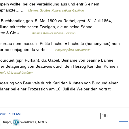
peln wollte, bei der Verteidigung aus und entriß einem
fgepflanzte… …
Meyers Großes Konversations-Lexikon
 Buchhändler, geb. 5. Mai 1800 zu Rethel, gest. 31. Juli 1864,
lung mit technischen Zweigen, die an seine Söhne,
hette & Cie.«… …
Kleines Konversations-Lexikon
hereau nom masculin Petite hache. ● hachette (homonymes) nom
 forme conjuguée du verbe …
Encyclopédie Universelle
. Fourquet (spr. Furkäh), d.i. Gabel, Beiname von Jeanne Lainée,
nd der Belagerung von Beauvais durch den Herzog Karl den Kühnen
rer's Universal-Lexikon
lagerung von Beauvais durch Karl den Kühnen von Burgund einen
aher bei einer Prozession am 10. Juli die Weiber den Vortritt
ique
,
RÉCLAME
18+
Drupal,
WordPress, MODx.