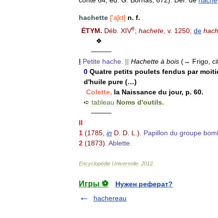
conte
64
,
éd
.
G
.
Bornäs
,
672
).
Dér
.
de
hache
hachette
['
aʃɛt
]
n
.
f
.
e
ÉTYM
.
Déb
.
XIV
;
hachete
,
v
.
1250
;
de
hac
❖
———
I
Petite
hache
.
||
Hachette
à
bois
(→
Frigo
,
ci
0
Quatre
petits
poulets
fendus
par
moiti
d
'
huile
pure
(…)
Colette
,
la
Naissance
du
jour
,
p
.
60
.
➪
tableau
Noms
d
'
outils
.
———
II
1
(
1785
,
in
D
.
D
.
L
.).
Papillon
du
groupe
bom
2
(
1873
).
Ablette
.
Encyclopédie
Universelle
.
2012
.
Игры ⚽
Нужен реферат?
hachereau