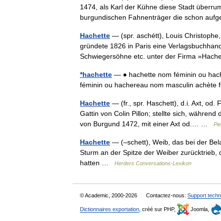
1474, als Karl der Kühne diese Stadt überrum
burgundischen Fahnenträger die schon au
Hachette
— (spr. aschétt), Louis Christophe,
gründete 1826 in Paris eine Verlagsbuchhand
Schwiegersöhne etc. unter der Firma »Hac
*hachette
— ● hachette nom féminin ou hac
féminin ou hachereau nom masculin achète
Hachette
— (fr., spr. Haschett), d.i. Axt, od
Gattin von Colin Pillon; stellte sich, währe
von Burgund 1472, mit einer Axt od.… …
Pie
Hachette
— (–schett), Weib, das bei der Be
Sturm an der Spitze der Weiber zurücktrieb, d
hatten …
Herders Conversations-Lexikon
© Academic, 2000-2026
Contactez-nous:
Support techn
Dictionnaires exportation
, créé sur PHP,
Joomla,