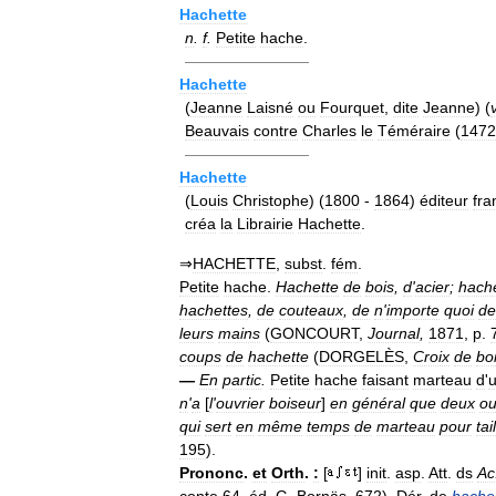
Hachette
n
.
f
.
Petite
hache
.
————————
Hachette
(
Jeanne
Laisné
ou
Fourquet
,
dite
Jeanne
) (
Beauvais
contre
Charles
le
Téméraire
(
1472
————————
Hachette
(
Louis
Christophe
) (
1800
-
1864
)
éditeur
fra
créa
la
Librairie
Hachette
.
⇒
HACHETTE
,
subst
.
fém
.
Petite
hache
.
Hachette
de
bois
,
d
'
acier
;
hach
hachettes
,
de
couteaux
,
de
n
'
importe
quoi
de
leurs
mains
(
GONCOURT
,
Journal
,
1871
,
p
.
coups
de
hachette
(
DORGELÈS
,
Croix
de
bo
—
En
partic
.
Petite
hache
faisant
marteau
d
'
n
'
a
[
l
'
ouvrier
boiseur
]
en
général
que
deux
ou
qui
sert
en
même
temps
de
marteau
pour
tai
195
).
Prononc
.
et
Orth
.
:
[
]
init
.
asp
.
Att
.
ds
Ac