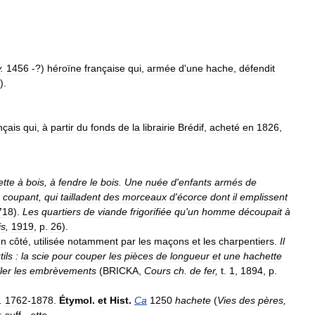
v
.
1456
-?)
héroïne
française
qui
,
armée
d
'
une
hache
,
défendit
).
nçais
qui
,
à
partir
du
fonds
de
la
librairie
Brédif
,
acheté
en
1826
,
ette
à
bois
,
à
fendre
le
bois
.
Une
nuée
d
'
enfants
armés
de
coupant
,
qui
tailladent
des
morceaux
d
'
écorce
dont
il
emplissent
718
).
Les
quartiers
de
viande
frigorifiée
qu
'
un
homme
découpait
à
is
,
1919
,
p
.
26
).
un
côté
,
utilisée
notamment
par
les
maçons
et
les
charpentiers
.
Il
tils
:
la
scie
pour
couper
les
pièces
de
longueur
et
une
hachette
ller
les
embrèvements
(
BRICKA
,
Cours
ch
.
de
fer
,
t
.
1
,
1894
,
p
.
.
1762
-
1878
.
Étymol
.
et
Hist
.
Ca
1250
hachete
(
Vies
des
pères
,